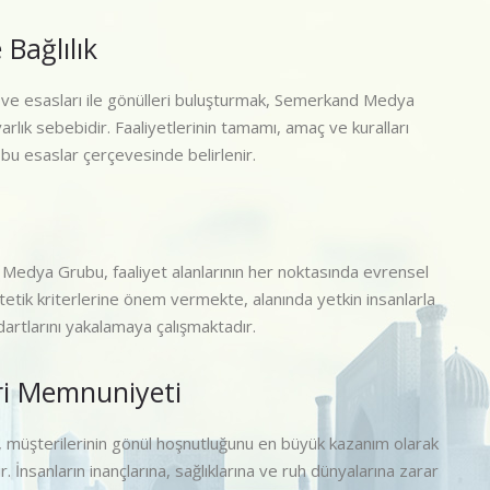
e Bağlılık
ke ve esasları ile gönülleri buluşturmak, Semerkand Medya
rlık sebebidir. Faaliyetlerinin tamamı, amaç ve kuralları
bu esaslar çerçevesinde belirlenir.
edya Grubu, faaliyet alanlarının her noktasında evrensel
stetik kriterlerine önem vermekte, alanında yetkin insanlarla
artlarını yakalamaya çalışmaktadır.
i Memnuniyeti
müşterilerinin gönül hoşnutluğunu en büyük kazanım olarak
 İnsanların inançlarına, sağlıklarına ve ruh dünyalarına zarar