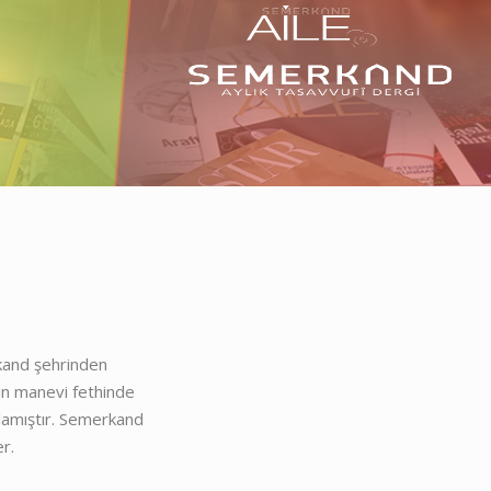
kand şehrinden
’ın manevi fethinde
ğlamıştır. Semerkand
r.