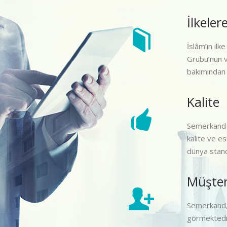
İlkeler
İslâm’ın il
Grubu’nun va
bakımından 
Kalite
Semerkand M
kalite ve e
dünya stand
Müşter
Semerkand, 
görmektedir.