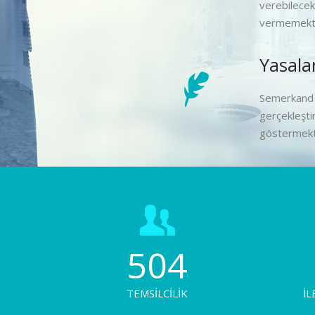
verebilecek
vermemekte
Yasala
Semerkand M
gerçekleşti
göstermekt
504
TEMSİLCİLİK
İL