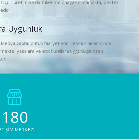
 hiçbir üretim ya da tüketime önayak olmamakta, destek
dir.
ra Uygunluk
edya Grubu bütün faaliyetlerini resmî sınırlar içinde
rmekte, yasalara ve etik kurallara uygunluğa özen
edir.
180
ETİŞİM MERKEZİ